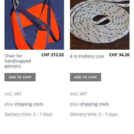
CHF
212,02
CHF
34,26
Chair for
4 m Endless Line
handicapped
persons
ADD TO CART
ADD TO CART
incl. VAT
incl. VAT
plus
shipping costs
plus
shipping costs
Delivery time:
3 - 7 days
Delivery time:
3 - 7 days