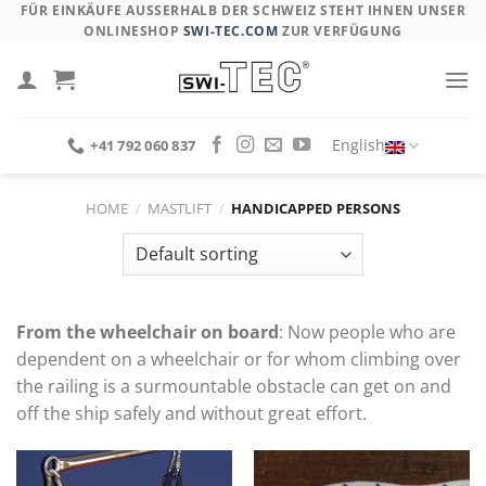
Skip
FÜR EINKÄUFE AUSSERHALB DER SCHWEIZ STEHT IHNEN UNSER O
NLINESHOP
SWI-TEC.COM
ZUR VERFÜGUNG
to
content
English
+41 792 060 837
HOME
/
MASTLIFT
/
HANDICAPPED PERSONS
From the wheelchair on board
: Now people who are
dependent on a wheelchair or for whom climbing over
the railing is a surmountable obstacle can get on and
off the ship safely and without great effort.