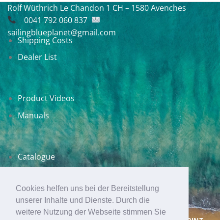
Rolf Wüthrich
Le Chandon 1
CH – 1580 Avenches
0041 792 060 837
sailingblueplanet@gmail.com
Shipping Costs
Dealer List
Product Videos
Manuals
Catalogue
SWI-TEC Blog
Cookies helfen uns bei der Bereitstellung
unserer Inhalte und Dienste. Durch die
weitere Nutzung der Webseite stimmen Sie
TERMS & CONDITIONS
PRIVACY STATEMENT
IMPRINT