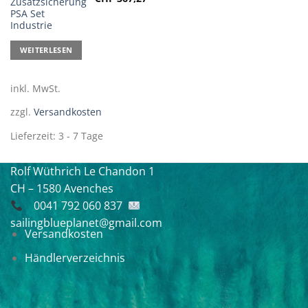
Zusatzsicherung
PSA Set
Industrie
WEITERLESEN
inkl. MwSt.
zzgl.
Versandkosten
Lieferzeit:
3 - 7 Tage
Rolf Wüthrich
Le Chandon 1
CH – 1580 Avenches
0041 792 060 837
sailingblueplanet@gmail.com
Versandkosten
Händlerverzeichnis