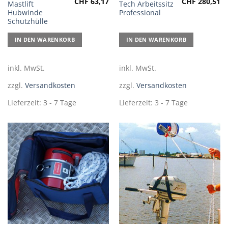
CHF
63,17
CHF
280,51
Mastlift
Tech Arbeitssitz
Hubwinde
Professional
Schutzhülle
IN DEN WARENKORB
IN DEN WARENKORB
inkl. MwSt.
inkl. MwSt.
zzgl.
Versandkosten
zzgl.
Versandkosten
Lieferzeit:
3 - 7 Tage
Lieferzeit:
3 - 7 Tage