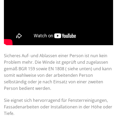
Sicheres Auf- und Ablassen einer Person ist nun kein
Problem mehr. Die Winde ist geprüft und zugelassen
gemäß BGR 159 sowie EN 1808 ( siehe unten) und kann
somit wahlweise von der arbeitenden Person
selbständig oder je nach Einsatz von einer zweiten
Person bedient werden.
Sie eignet sich hervorragend für Fensterreinigungen,
Fassadenarbeiten oder Installationen in der Höhe oder
Tiefe.