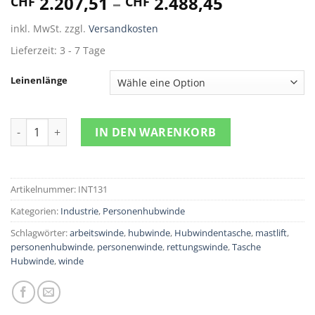
2.207,51
–
2.488,45
CHF
CHF
inkl. MwSt.
zzgl.
Versandkosten
Lieferzeit:
3 - 7 Tage
Leinenlänge
Personenhubwinde mit Dyneema Seil Menge
IN DEN WARENKORB
Artikelnummer:
INT131
Kategorien:
Industrie
,
Personenhubwinde
Schlagwörter:
arbeitswinde
,
hubwinde
,
Hubwindentasche
,
mastlift
,
personenhubwinde
,
personenwinde
,
rettungswinde
,
Tasche
Hubwinde
,
winde