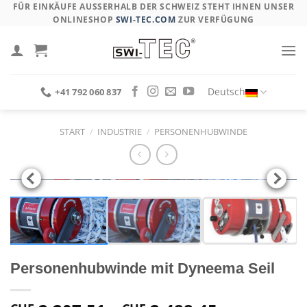
Skip
FÜR EINKÄUFE AUSSERHALB DER SCHWEIZ STEHT IHNEN UNSER O
NLINESHOP
SWI-TEC.COM
ZUR VERFÜGUNG
to
content
Deutsch
+41 792 060 837
START
/
INDUSTRIE
/
PERSONENHUBWINDE
Personenhubwinde mit Dyneema Seil