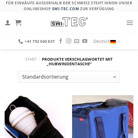
Skip
FÜR EINKÄUFE AUSSERHALB DER SCHWEIZ STEHT IHNEN UNSER O
NLINESHOP
SWI-TEC.COM
ZUR VERFÜGUNG
to
content
Deutsch
+41 792 060 837
START
/
PRODUKTE VERSCHLAGWORTET MIT
„HUBWINDENTASCHE“