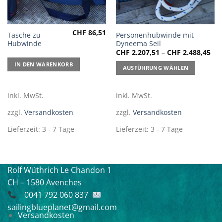
CHF
86,51
Dieses
Tasche zu
Personenhubwinde mit
Hubwinde
Dyneema Seil
Produkt
CHF
2.207,51
–
CHF
2.488,45
weist
mehrere
IN DEN WARENKORB
AUSFÜHRUNG WÄHLEN
Varianten
auf.
inkl. MwSt.
inkl. MwSt.
Die
Optionen
zzgl.
Versandkosten
zzgl.
Versandkosten
können
auf
Lieferzeit:
3 - 7 Tage
Lieferzeit:
3 - 7 Tage
der
Produktseite
gewählt
werden
Rolf Wüthrich
Le Chandon 1
CH – 1580 Avenches
0041 792 060 837
sailingblueplanet@gmail.com
Versandkosten