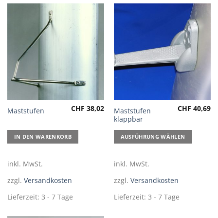
CHF
38,02
CHF
40,69
Dieses
Maststufen
Maststufen
klappbar
Produkt
weist
IN DEN WARENKORB
AUSFÜHRUNG WÄHLEN
mehrere
Varianten
auf.
inkl. MwSt.
inkl. MwSt.
Die
zzgl.
Versandkosten
zzgl.
Versandkosten
Optionen
können
Lieferzeit:
3 - 7 Tage
Lieferzeit:
3 - 7 Tage
auf
der