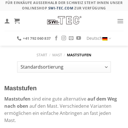
Skip
FÜR EINKÄUFE AUSSERHALB DER SCHWEIZ STEHT IHNEN UNSER O
NLINESHOP
SWI-TEC.COM
ZUR VERFÜGUNG
to
content
Deutsch
+41 792 060 837
START
/
MAST
/
MASTSTUFEN
Maststufen
Maststufen
sind eine gute alternative
auf dem Weg
nach oben
auf den Mast. Verschiedene Varianten
ermöglichen ein einfache Anbringen an fast jeden
Mast.