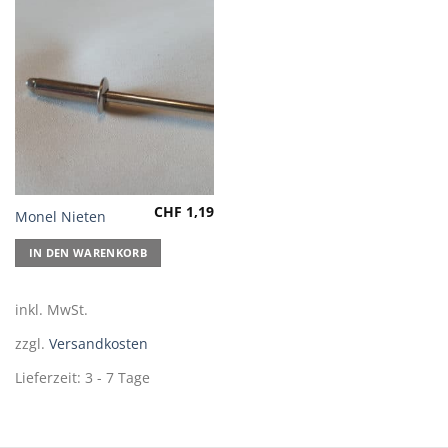
Produktseite
gewählt
werden
CHF
1,19
Monel Nieten
IN DEN WARENKORB
inkl. MwSt.
zzgl.
Versandkosten
Lieferzeit:
3 - 7 Tage