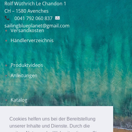
Rolf Wüthrich
Le Chandon 1
CH – 1580 Avenches
0041 792 060 837
sailingblueplanet@gmail.com
Versandkosten
Händlerverzeichnis
Produktvideos
Anleitungen
Katalog
SWI-TEC Blog
Cookies helfen uns bei der Bereitstellung
unserer Inhalte und Dienste. Durch die