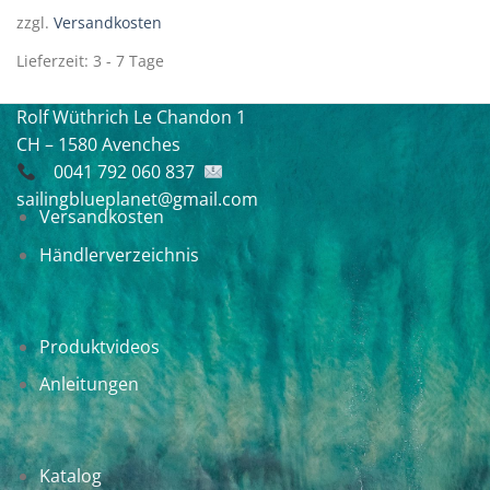
zzgl.
Versandkosten
Lieferzeit:
3 - 7 Tage
Rolf Wüthrich
Le Chandon 1
CH – 1580 Avenches
0041 792 060 837
sailingblueplanet@gmail.com
Versandkosten
Händlerverzeichnis
Produktvideos
Anleitungen
Katalog