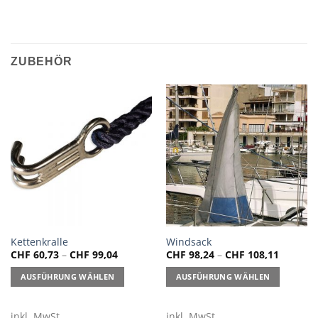
ZUBEHÖR
Dieses
Dieses
Kettenkralle
Windsack
CHF
60,73
–
CHF
99,04
CHF
98,24
–
CHF
108,11
Produkt
Produkt
weist
weist
AUSFÜHRUNG WÄHLEN
AUSFÜHRUNG WÄHLEN
mehrere
mehrere
Varianten
Varianten
auf.
auf.
inkl. MwSt.
inkl. MwSt.