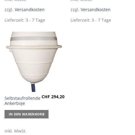
Die
Die
zzgl.
Versandkosten
zzgl.
Versandkosten
Optionen
Optionen
können
können
Lieferzeit:
3 - 7 Tage
Lieferzeit:
3 - 7 Tage
auf
auf
der
der
Produktseite
Produktseite
gewählt
gewählt
werden
werden
CHF
294,20
Selbstaufrollende
Ankerboje
IN DEN WARENKORB
inkl. MwSt.