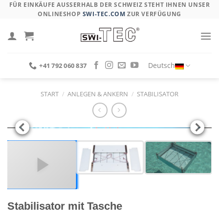
Skip
FÜR EINKÄUFE AUSSERHALB DER SCHWEIZ STEHT IHNEN UNSER O
NLINESHOP
SWI-TEC.COM
ZUR VERFÜGUNG
to
content
Deutsch
+41 792 060 837
START
/
ANLEGEN & ANKERN
/
STABILISATOR
Stabilisator mit Tasche