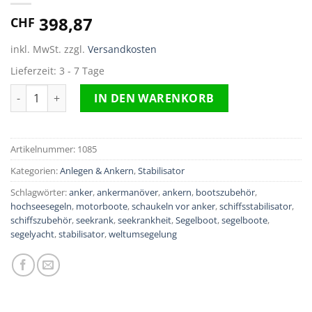
398,87
CHF
inkl. MwSt.
zzgl.
Versandkosten
Lieferzeit:
3 - 7 Tage
Stabilisator mit Tasche Menge
IN DEN WARENKORB
Artikelnummer:
1085
Kategorien:
Anlegen & Ankern
,
Stabilisator
Schlagwörter:
anker
,
ankermanöver
,
ankern
,
bootszubehör
,
hochseesegeln
,
motorboote
,
schaukeln vor anker
,
schiffsstabilisator
,
schiffszubehör
,
seekrank
,
seekrankheit
,
Segelboot
,
segelboote
,
segelyacht
,
stabilisator
,
weltumsegelung