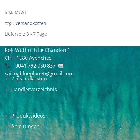
Varianten
auf.
inkl. MwSt.
Die
zzgl.
Versandkosten
Optionen
können
Lieferzeit:
3 - 7 Tage
auf
der
Rolf Wüthrich
Le Chandon 1
Produktseite
CH – 1580 Avenches
gewählt
werden
0041 792 060 837
sailingblueplanet@gmail.com
Versandkosten
Händlerverzeichnis
Produktvideos
Anleitungen