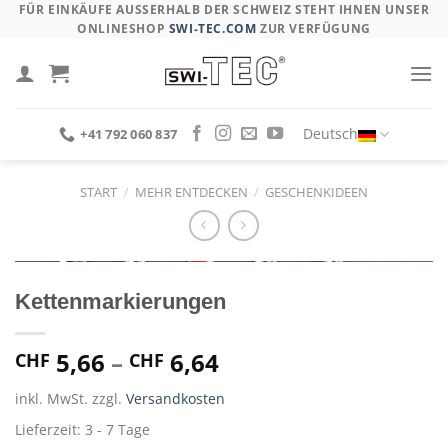
Skip
FÜR EINKÄUFE AUSSERHALB DER SCHWEIZ STEHT IHNEN UNSER O
NLINESHOP
SWI-TEC.COM
ZUR VERFÜGUNG
to
content
Deutsch
+41 792 060 837
START
/
MEHR ENTDECKEN
/
GESCHENKIDEEN
Kettenmarkierungen
5,66
–
6,64
CHF
CHF
inkl. MwSt.
zzgl.
Versandkosten
Lieferzeit:
3 - 7 Tage