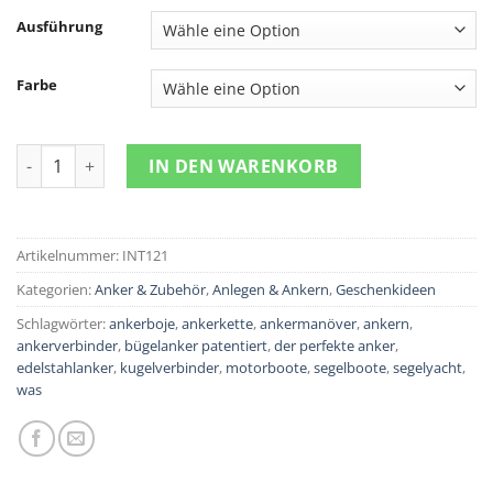
Ausführung
Farbe
Kettenmarkierungen Menge
IN DEN WARENKORB
Artikelnummer:
INT121
Kategorien:
Anker & Zubehör
,
Anlegen & Ankern
,
Geschenkideen
Schlagwörter:
ankerboje
,
ankerkette
,
ankermanöver
,
ankern
,
ankerverbinder
,
bügelanker patentiert
,
der perfekte anker
,
edelstahlanker
,
kugelverbinder
,
motorboote
,
segelboote
,
segelyacht
,
was