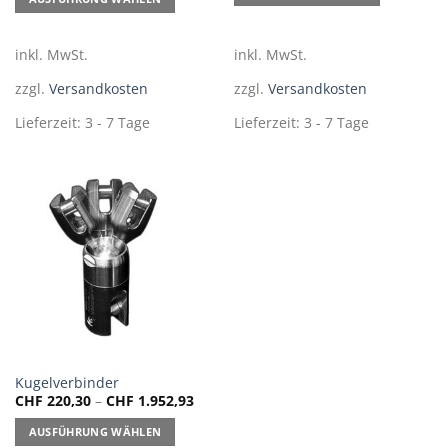
auf.
Die
inkl. MwSt.
inkl. MwSt.
Optionen
können
zzgl.
Versandkosten
zzgl.
Versandkosten
auf
Lieferzeit:
3 - 7 Tage
Lieferzeit:
3 - 7 Tage
der
Produktseite
gewählt
werden
Dieses
Kugelverbinder
CHF
220,30
–
CHF
1.952,93
Produkt
weist
AUSFÜHRUNG WÄHLEN
mehrere