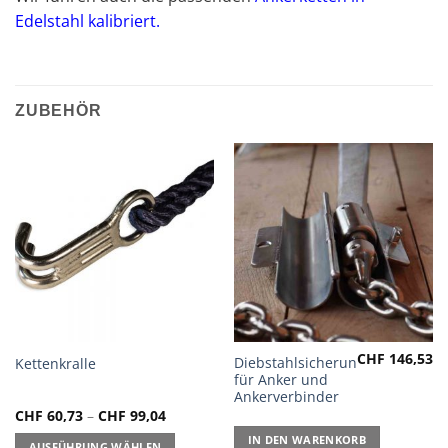
Edelstahl kalibriert
.
ZUBEHÖR
CHF
146,53
Dieses
Diebstahlsicherung
Kettenkralle
für Anker und
Produkt
Ankerverbinder
weist
CHF
60,73
–
CHF
99,04
mehrere
IN DEN WARENKORB
Varianten
AUSFÜHRUNG WÄHLEN