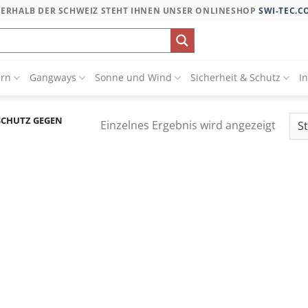
SERHALB DER SCHWEIZ STEHT IHNEN UNSER ONLINESHOP
SWI-TEC.C
ern
Gangways
Sonne und Wind
Sicherheit & Schutz
I
SCHUTZ GEGEN
Einzelnes Ergebnis wird angezeigt