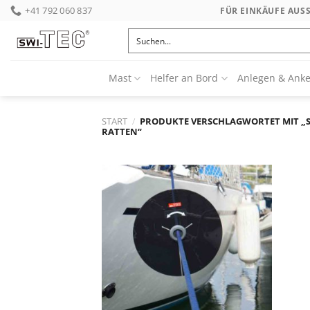
Skip
+41 792 060 837
FÜR EINKÄUFE AUS
to
content
Mast
Helfer an Bord
Anlegen & Ank
START
/
PRODUKTE VERSCHLAGWORTET MIT „
RATTEN“