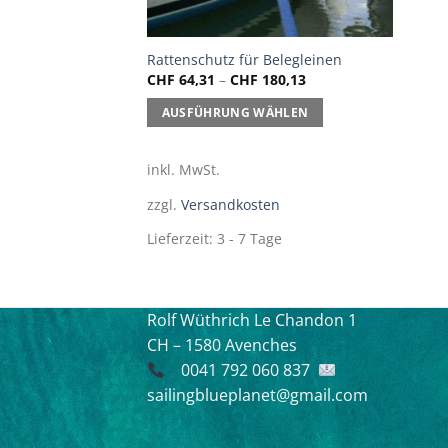
Dieses
Rattenschutz für Belegleinen
CHF
64,31
–
CHF
180,13
Produkt
weist
AUSFÜHRUNG WÄHLEN
mehrere
Varianten
inkl. MwSt.
auf.
Die
zzgl.
Versandkosten
Optionen
Lieferzeit:
3 - 7 Tage
können
auf
der
Produktseite
Rolf Wüthrich
Le Chandon 1
gewählt
CH – 1580 Avenches
werden
0041 792 060 837
sailingblueplanet@gmail.com