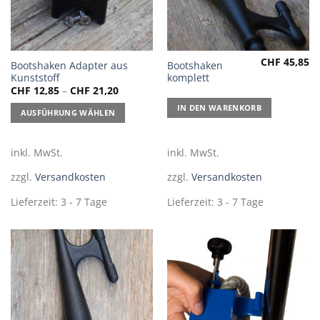
CHF
45,85
Dieses
Bootshaken Adapter aus
Bootshaken
Kunststoff
komplett
Produkt
CHF
12,85
–
CHF
21,20
weist
mehrere
IN DEN WARENKORB
AUSFÜHRUNG WÄHLEN
Varianten
auf.
inkl. MwSt.
inkl. MwSt.
Die
Optionen
zzgl.
Versandkosten
zzgl.
Versandkosten
können
auf
Lieferzeit:
3 - 7 Tage
Lieferzeit:
3 - 7 Tage
der
Produktseite
gewählt
werden