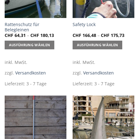
Dieses
Dieses
Rattenschutz für
Safety Lock
Belegleinen
Produkt
Produkt
CHF
64,31
–
CHF
180,13
CHF
166,48
–
CHF
175,73
weist
weist
mehrere
mehrere
AUSFÜHRUNG WÄHLEN
AUSFÜHRUNG WÄHLEN
Varianten
Varianten
auf.
auf.
inkl. MwSt.
inkl. MwSt.
Die
Die
Optionen
Optionen
zzgl.
Versandkosten
zzgl.
Versandkosten
können
können
auf
auf
Lieferzeit:
3 - 7 Tage
Lieferzeit:
3 - 7 Tage
der
der
Produktseite
Produktseite
gewählt
gewählt
werden
werden