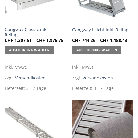
Dieses
Dieses
Gangway Classic inkl.
Gangway Leicht inkl. Reling
Reling
Produkt
Produkt
CHF
1.307,51
–
CHF
1.976,75
CHF
744,26
–
CHF
1.188,43
weist
weist
mehrere
mehrere
AUSFÜHRUNG WÄHLEN
AUSFÜHRUNG WÄHLEN
Varianten
Varianten
auf.
auf.
inkl. MwSt.
inkl. MwSt.
Die
Die
Optionen
Optionen
zzgl.
Versandkosten
zzgl.
Versandkosten
können
können
auf
auf
Lieferzeit:
3 - 7 Tage
Lieferzeit:
3 - 7 Tage
der
der
Produktseite
Produktseite
gewählt
gewählt
werden
werden