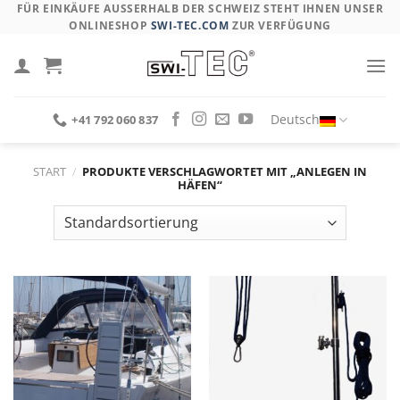
Skip
FÜR EINKÄUFE AUSSERHALB DER SCHWEIZ STEHT IHNEN UNSER O
NLINESHOP
SWI-TEC.COM
ZUR VERFÜGUNG
to
content
Deutsch
+41 792 060 837
START
/
PRODUKTE VERSCHLAGWORTET MIT „ANLEGEN IN
HÄFEN“