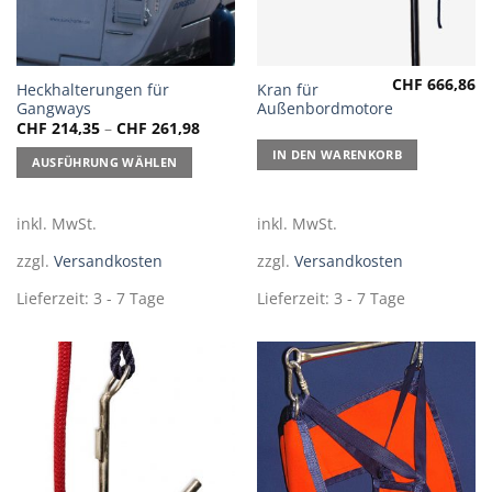
CHF
666,86
Dieses
Heckhalterungen für
Kran für
Gangways
Außenbordmotoren
Produkt
CHF
214,35
–
CHF
261,98
weist
mehrere
IN DEN WARENKORB
AUSFÜHRUNG WÄHLEN
Varianten
auf.
inkl. MwSt.
inkl. MwSt.
Die
Optionen
zzgl.
Versandkosten
zzgl.
Versandkosten
können
auf
Lieferzeit:
3 - 7 Tage
Lieferzeit:
3 - 7 Tage
der
Produktseite
gewählt
werden