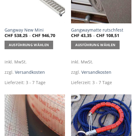
Dieses
Dieses
Gangway New Mini
Gangwaymatte rutschfest
CHF
538,25
–
CHF
946,70
CHF
43,35
–
CHF
108,51
Produkt
Produkt
weist
weist
AUSFÜHRUNG WÄHLEN
AUSFÜHRUNG WÄHLEN
mehrere
mehrere
Varianten
Varianten
auf.
auf.
inkl. MwSt.
inkl. MwSt.
Die
Die
zzgl.
Versandkosten
zzgl.
Versandkosten
Optionen
Optionen
können
können
Lieferzeit:
3 - 7 Tage
Lieferzeit:
3 - 7 Tage
auf
auf
der
der
Produktseite
Produktseite
gewählt
gewählt
werden
werden