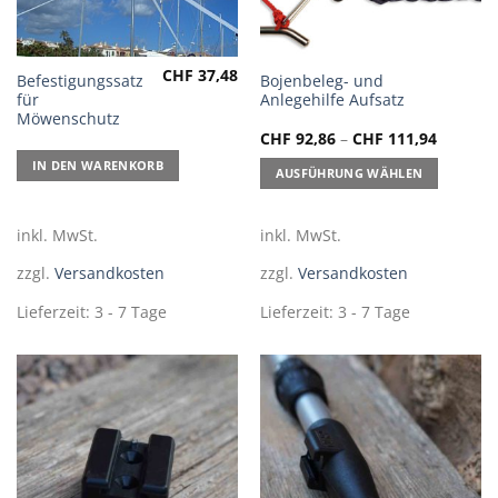
CHF
37,48
Dieses
Befestigungssatz
Bojenbeleg- und
für
Anlegehilfe Aufsatz
Produkt
Möwenschutz
weist
CHF
92,86
–
CHF
111,94
mehrere
IN DEN WARENKORB
Varianten
AUSFÜHRUNG WÄHLEN
auf.
Die
inkl. MwSt.
inkl. MwSt.
Optionen
können
zzgl.
Versandkosten
zzgl.
Versandkosten
auf
Lieferzeit:
3 - 7 Tage
Lieferzeit:
3 - 7 Tage
der
Produktseite
gewählt
werden