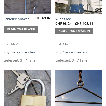
CHF
69,07
Dieses
Schleusenhaken
Windsack
CHF
98,24
–
CHF
108,11
Produkt
weist
IN DEN WARENKORB
AUSFÜHRUNG WÄHLEN
mehrere
Varianten
auf.
inkl. MwSt.
inkl. MwSt.
Die
zzgl.
Versandkosten
zzgl.
Versandkosten
Optionen
können
Lieferzeit:
3 - 7 Tage
Lieferzeit:
3 - 7 Tage
auf
der
Produktseite
gewählt
werden