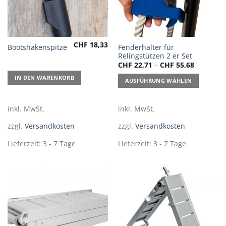
CHF
18,33
Dieses
Fenderhalter für
Bootshakenspitze
Relingstützen 2 er Set
Produkt
CHF
22,71
–
CHF
55,68
weist
mehrere
IN DEN WARENKORB
AUSFÜHRUNG WÄHLEN
Varianten
auf.
inkl. MwSt.
inkl. MwSt.
Die
Optionen
zzgl.
Versandkosten
zzgl.
Versandkosten
können
auf
Lieferzeit:
3 - 7 Tage
Lieferzeit:
3 - 7 Tage
der
Produktseite
gewählt
werden